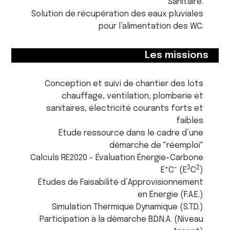
Sanitaire.
Solution de récupération des eaux pluviales
pour l’alimentation des WC.
Les missions
Conception et suivi de chantier des lots
chauffage, ventilation, plomberie et
sanitaires, électricité courants forts et
faibles
Étude ressource dans le cadre d’une
démarche de "réemploi"
Calculs RE2020 - Évaluation Énergie-Carbone
+
-
3
2
E
C
(E
C
)
Études de Faisabilité d’Approvisionnement
en Énergie (F.A.E.)
Simulation Thermique Dynamique (S.T.D.)
Participation à la démarche B.D.N.A. (Niveau